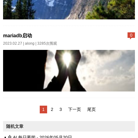
systemctl enable mariadbsystem
ctl disable mariadb...
mariadb启动
0
2023.02.27 |
along
| 3285次围观
mariadb启动systemctl start mari
adbsystemctl stop mariadb路径/
1
2
3
下一页
尾页
etc/mysql/...
随机文章
🤖 AI 每日要闻 - 2026年05月20日