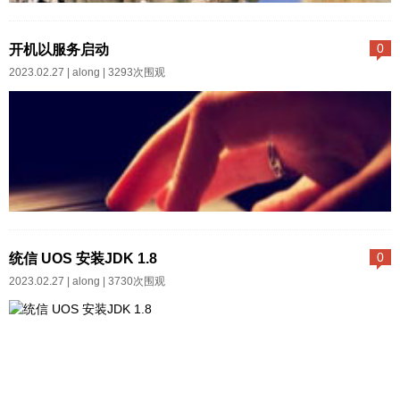
据源的配置：1：启动TongWeb,
国产麒麟系统下，mysql迁移达梦
通过http://localhost:8001/进入To
服务器已经装好了达梦数据库设
开机以服务启动
0
ngWeb管理控制台，默认用户/口
置防火墙规则，允许数据库的523
2023.02.27 |
along
| 3293次围观
令：admin/tongweb。2：点选控
6端口对外服务firewall-cmd --per
制台右侧数据库服务，To...
manent --add-port=5236/tcpfire
wall-cmd --reload跳板机安装达梦
客户端连接达梦数据库迁移工
具，迁移跳板机装mysql迁移教程
https://blog.csdn.net/weixin_416
开机以服务启动一、Linux开机启
61466/article/details/10677286
动有多种方法，比如我设置mysql
统信 UOS 安装JDK 1.8
0
7...
开机启动为：chkconfig --level 35
2023.02.27 |
along
| 3730次围观
mysqld on二、下面说说通过rc.lo
cal文件进行开机启动：1、首先创
建一个启动脚本，这里以redis启
动为例创建 redis-startup.sh 脚本
复制代码#!/bin/shecho "-----------