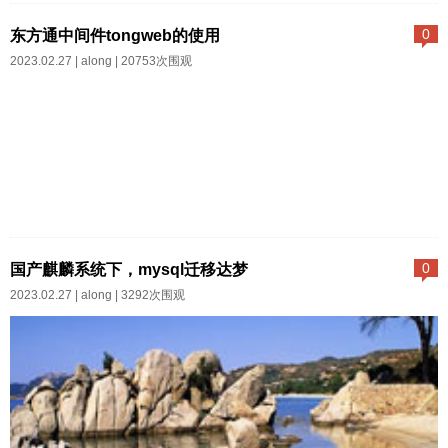
login改为loginsDevice_manage
东方通中间件tongweb的使用
0
下admin改为adminsDevice_man
2023.02.27 |
along
| 20753次围观
age下rows改为trowsFront_User
下admin 改为adminsWms_store
_area下admin 改为admins...
一：安装jdk， 并配置JAVA环境：
注意：要正常启动TongWeb需要
国产麒麟系统下，mysql迁移达梦
0
在系统环境变量中配置java的环境
2023.02.27 |
along
| 3292次围观
变量二：数据库驱动加载：Tong
Web并未自带JDBC数据库驱动，
需手动加入，将数据库驱动的jar
包拷入TongWeb_home\lib中，重
启TongWeb。三：TongWeb中数