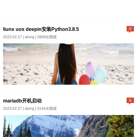
Linux下MySQL配置文件mysqld.c
nf修改但是mysqld.cnf文件为read
liunx uos deepin安装Python3.8.5
0
only文件，修改无法保存，解决方
2023.02.27 |
along
| 3869次围观
案如下：在mysqld.cnf所在文件目
录下，通过修改sudo chmod 777
mysqld.cnf完成之后，可以按自己
需求修改mysqld.cnf配置文件，但
注意，修改完成后需要通过sudo
chmod 644 mysqld.cnf将权限修
一、安装编译所需要的组件sud
改回来，否则配置文件并不会生
o apt updatesudo apt install mak
mariadb开机启动
0
效...
e build-essential libssl-dev zlib1g
2023.02.27 |
along
| 3144次围观
-dev liblzma-devsudo apt install l
ibbz2-dev libreadline-dev libsqlit
e3-dev llvm...