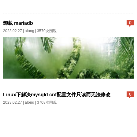
-----------------------------------------
1 修改仓库地址vim /etc/apt/sourc
----------------------...
es.list修改修改[]内容为 trusted=y
卸载 mariadb
0
es ，删除non-free 结果如图：:w
2023.02.27 |
along
| 3570次围观
q保存退出2 查看是否已安装jdkja
va -version未安装执行安装命令s
udo suapt-get install openjdk-8-j
dk会提示是否安装 确认后继续完
成安装再执行完即可再次使用java
-version确认是否安装完成...
卸载 mariadbsudo apt-get remov
e mariadb-server...
Linux下解决mysqld.cnf配置文件只读而无法修改
0
2023.02.27 |
along
| 3708次围观