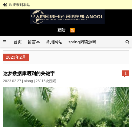
欢迎来到本站
登陆
首页
留言本
常用网站
spring阅读源码
spring示例demo
GitHub中文排行榜
2023年2月
达梦数据库遇到的关键字
1
2023.02.27 |
along
| 26116次围观
关键字user表改为userMuser表中