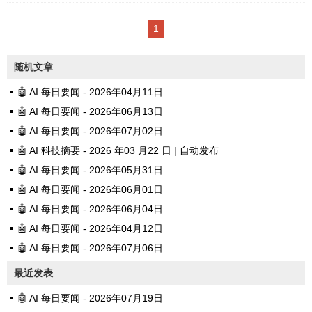
下，我的是一个小交换机下tplink
1
官网下载安防软件https://security.
tp-link.com.cn/service/detail_do
随机文章
wnload_6764.html安装启动后，
🤖 AI 每日要闻 - 2026年04月11日
在设备列表-未添加设备里，刷新
🤖 AI 每日要闻 - 2026年06月13日
发现设备，修改设备ip为192.168.
🤖 AI 每日要闻 - 2026年07月02日
1.66然后网页访问，设置用户名
🤖 AI 科技摘要 - 2026 年03 月22 日 | 自动发布
密码，激活摄像头TP-LINK全系列
🤖 AI 每日要闻 - 2026年05月31日
摄像机均支持通过RTSP****协议
🤖 AI 每日要闻 - 2026年06月01日
来获取视频流，取流地址格式如
🤖 AI 每日要闻 - 2026年06月04日
下（双目IPC除外）：**主码流
🤖 AI 每日要闻 - 2026年04月12日
为：**rtsp://u...
🤖 AI 每日要闻 - 2026年07月06日
最近发表
🤖 AI 每日要闻 - 2026年07月19日