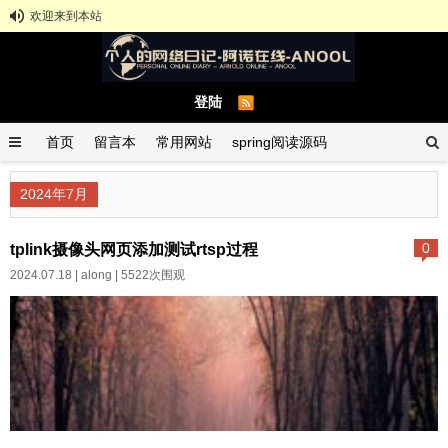
欢迎来到本站
登陆
首页
留言本
常用网站
spring阅读源码
spring示例demo
GitHub中文排行榜
2024年7月
tplink摄像头网页添加测试rtsp过程
0
2024.07.18 |
along
| 5522次围观
笔记本和摄像头连到相同的网段