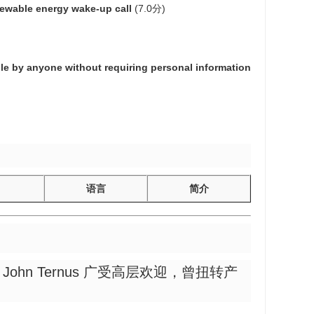
enewable energy wake-up call
(7.0分)
e by anyone without requiring personal information
语言
简介
John Ternus 广受高层欢迎，曾扭转产