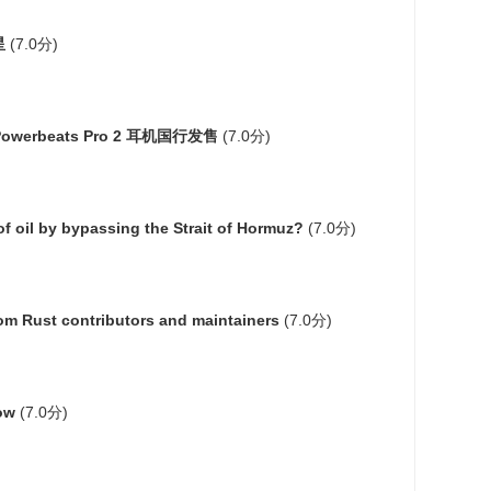
星
(7.0分)
owerbeats Pro 2 耳机国行发售
(7.0分)
of oil by bypassing the Strait of Hormuz?
(7.0分)
rom Rust contributors and maintainers
(7.0分)
ow
(7.0分)