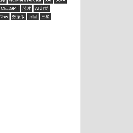
大楼
tech-news-digest
xAI
5G-A
ChatGPT
芯片
AI 幻觉
Claw
数据版
阿里
三星