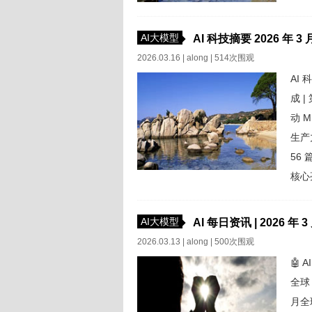
AI大模型
AI 科技摘要 2026 年 3 
b
2026.03.16 |
along
| 514次围观
AI 
成 |
动 M
生产
56 
核心亮点
AI大模型
AI 每日资讯 | 2026 年 3
2026.03.13 |
along
| 500次围观
🤖 
全球 
月全