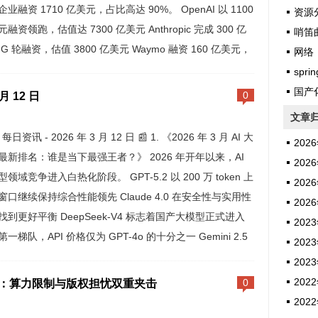
业融资 1710 亿美元，占比高达 90%。 OpenAI 以 1100
资源
融资领跑，估值达 7300 亿美元 Anthropic 完成 300 亿
哨笛
G 轮融资，估值 3800 亿美元 Waymo 融资 160 亿美元，
网络
..
sprin
国产
 月 12 日
0
文章
I 每日资讯 - 2026 年 3 月 12 日 📰 1. 《2026 年 3 月 AI 大
2026
最新排名：谁是当下最强王者？》 2026 年开年以来，AI
2026
领域竞争进入白热化阶段。 GPT-5.2 以 200 万 token 上
2026
窗口继续保持综合性能领先 Claude 4.0 在安全性与实用性
2026
找到更好平衡 DeepSeek-V4 标志着国产大模型正式进入
2023
一梯队，API 价格仅为 GPT-4o 的十分之一 Gemini 2.5
2023
 在多模态能...
2023
2022
受挫：算力限制与版权担忧双重夹击
0
2022