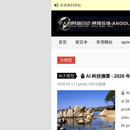
欢迎来到本站
首页
留言本
常用网站
spr
大模型
AI大模型
🤖 AI 科技摘要 - 2026 年
2026.03.17 |
along
| 542次围观
🤖 A
st 
prod
udio
AI pr