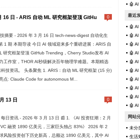
🤖 
最近
月 16 日 - ARIS 自动 ML 研究框架登顶 GitHu
0
🤖 
科技摘要 - 2026 年 3 月 16 日 tech-news-digest 自动化生
🤖 
 第 1 期 本期导读 今日 AI 领域迎来多个重磅进展：ARIS 自
🤖 
L 研究框架登顶 GitHub Trending，Cherry Studio发布 AI
🤖 
力工作室，THOR AI秒级解决百年物理学难题。本期精选
🤖 
篇科技资讯。 头条聚焦 1. ARIS：自动 ML 研究框架 (15 分)
🤖 
: Claude Code for autonomous M...
🤖 
🤖 
🤖 
 月 13 日
0
🤖 
网站
AI 每日资讯 - 2026 年 3 月 13 日 📰 1. 《AI 投资狂潮：2 月
VC 融资 1890 亿美元，三家巨头独占 83%》 2026 年 2
未分
球风险投资创下历史新高，总额达 1890 亿美元，其中 AI
生活