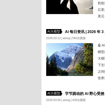
初创企
亿美元
美元 
估值.
AI大模型
AI 每日资讯 | 2026 年 3
2026.03.12 |
along
| 560次围观
🤖 A
模型
大模型
下文
之间
世界第
Pro
AI大模型
字节跳动的 AI 野心
2026.03.06 |
along
| 436次围观