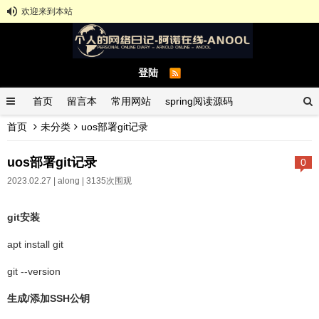
欢迎来到本站
登陆
首页
留言本
常用网站
spring阅读源码
首页
未分类
uos部署git记录
spring示例demo
GitHub中文排行榜
uos部署git记录
0
2023.02.27 |
along
| 3135次围观
git安装
apt install git
git --version
生成/添加SSH公钥