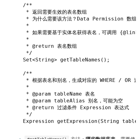
)
n
    /**

s
     * 返回需要生效的表名数组

d
n
     * 为什么需要该方法？Data Permission 数
o
e
     *

w
w
     * 如果需要基于实体名获得表名，可调用 {@link Tabl
)
     *

w
     * @return 表名数组

i
     */

n
    Set<String> getTableNames();

d
    /**

o
     * 根据表名和别名，生成对应的 WHERE / OR 过
w
     *

)
     * @param tableName 表名

     * @param tableAlias 别名，可能为空

     * @return 过滤条件 Expression 表达式

     */

    Expression getExpression(String table