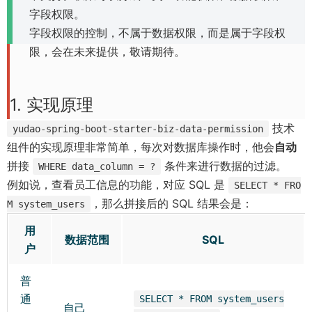
n
字段权限。
e
字段权限的控制，不属于数据权限，而是属于字段权
w
限，会在未来提供，敬请期待。
w
i
1. 实现原理
n
d
技术
yudao-spring-boot-starter-biz-data-permission
o
组件的实现原理非常简单，每次对数据库操作时，他会
自动
w
拼接
条件来进行数据的过滤。
WHERE data_column = ?
)
例如说，查看员工信息的功能，对应 SQL 是
SELECT * FRO
，那么拼接后的 SQL 结果会是：
M system_users
用
数据范围
SQL
户
普
通
SELECT * FROM system_users
自己