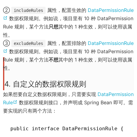
w
w
②
属性，配置生效的
DataPermissionRule
includeRules
i
(
数据权限规则。例如说，项目里有 10 种 DataPermission
n
o
Rule 规则，某个方法
只想
其中的 1 种生效，则可以使用该属
d
p
性。
o
e
③
属性，配置排除的
DataPermissionRule
excludeRules
w
n
(
数据权限规则。例如说，项目里有 10 种 DataPermission
)
s
o
Rule 规则，某个方法
不想
其中的 1 种生效，则可以使用该属
n
p
性。
e
e
4. 自定义的数据权限规则
w
n
w
s
如果想要自定义数据权限规则，只需要实现
DataPermission
i
n
(
Rule
数据权限规则接口，并声明成 Spring Bean 即可。需
n
e
o
要实现的只有两个方法：
d
w
p
o
w
e
public interface DataPermissionRule {

w
i
n