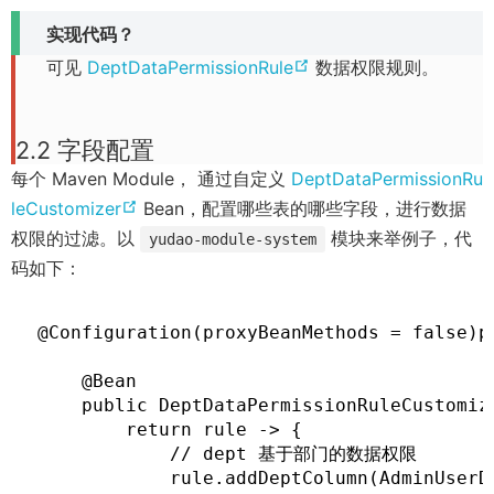
实现代码？
(
可见
DeptDataPermissionRule
数据权限规则。
o
p
2.2 字段配置
e
每个 Maven Module， 通过自定义
DeptDataPermissionRu
n
(
leCustomizer
Bean，配置哪些表的哪些字段，进行数据
s
o
权限的过滤。以
模块来举例子，代
yudao-module-system
n
p
码如下：
e
e
w
n
@Configuration(proxyBeanMethods = false)p
w
s
i
    @Bean

n
n
    public DeptDataPermissionRuleCustomiz
e
d
        return rule -> {

w
o
            // dept 基于部门的数据权限

w
            rule.addDeptColumn(AdminUserD
w