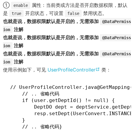
p
①
属性：当前类或方法是否开启数据权限，默认
enable
e
是
开启状态，可设置
禁用状态。
true
false
n
也就是说，数据权限默认是开启的，无需添加
@DataPermiss
s
注解
ion
n
也就是说，数据权限默认是开启的，无需添加
@DataPermiss
e
注解
ion
w
也就是说，数据权限默认是开启的，无需添加
@DataPermiss
w
注解
ion
i
(
使用示例如下，可见
UserProfileController
类：
n
o
d
p
// UserProfileController.java@GetMapp
o
e
    // .. 省略代码

    if (user.getDeptId() != null) {

w
n
        DeptDO dept = deptService.getDept(
)
s
        resp.setDept(UserConvert.INSTANCE.
n
    }

e
    // .. 省略代码}