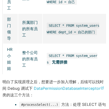
员
WHERE id = 自己
工
部
所属部门
门
SELECT * FROM system_users
的所有员
领
WHERE dept_id = 自己的部门
工
导
HR
整个公司
小
SELECT * FROM system_user
的所有员
姐
无需拼接
s
工
姐
明白了实现原理之后，想要进一步加入理解，后续可以找时
(
间 Debug 调试下
DataPermissionDatabaseInterceptor
o
类的这三个方法：
p
方法：处理 SELECT 语句
#processSelect(...)
e