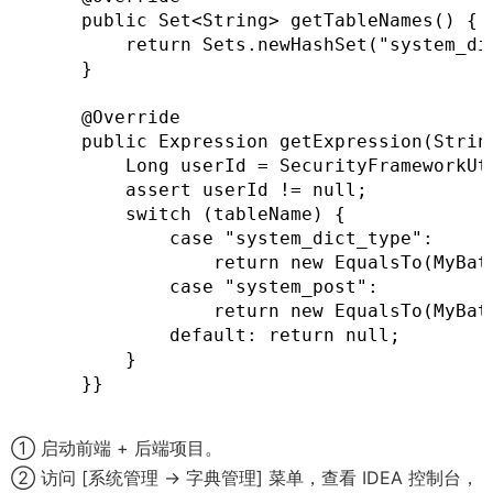
    public Set<String> getTableNames() {

        return Sets.newHashSet("system_dic
    }

    @Override

    public Expression getExpression(Strin
        Long userId = SecurityFrameworkUti
        assert userId != null;

        switch (tableName) {

            case "system_dict_type":

                return new EqualsTo(MyBat
            case "system_post":

                return new EqualsTo(MyBat
            default: return null;

        }

    }}
① 启动前端 + 后端项目。
② 访问 [系统管理 -> 字典管理] 菜单，查看 IDEA 控制台，