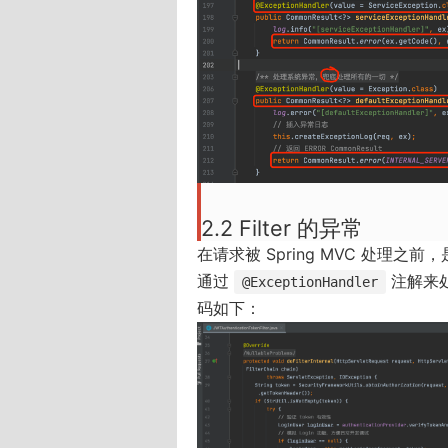
i
n
d
o
w
)
2.2 Filter 的异常
在请求被 Spring MVC 处理之前
通过
注解来
@ExceptionHandler
码如下：