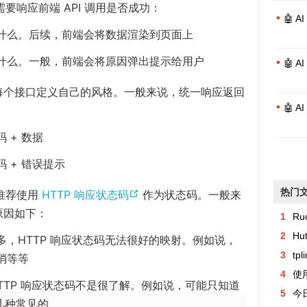
时，需要响应前端 API 调用是否成功：
🤖 
什么。后续，前端会将数据渲染到页面上
什么。一般，前端会将原因弹出提示给用户
🤖 
每个接口定义自己的风格。一般来说，统一响应返回
🤖 
 + 数据
 + 错误提示
热门
(
，是推荐使用
HTTP 响应状态码
作为状态码。一般来
o
原因如下：
1
Ru
p
2
Hu
，HTTP 响应状态码无法很好的映射。例如说，
e
3
tp
消等等
n
4
使用
TTP 响应状态码不是很了解。例如说，可能只知道
s
5
今日异常记
 几种常见的
n