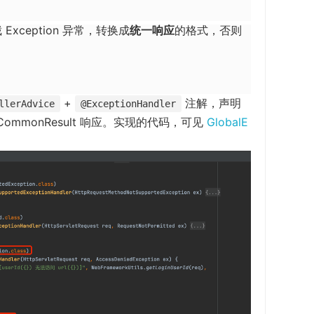
w
i
 Exception 异常，转换成
统一响应
的格式，否则
n
d
o
+
注解，声明
w
llerAdvice
@ExceptionHandler
mmonResult 响应。实现的代码，可见
GlobalE
)
：