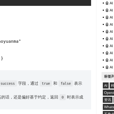
🤖 
o
🤖 
w
🤖 
)
🤖 
🤖 
🤖 
oyuanma"

🤖 
🤖 
"}
🤖 
🤖 
标签
字段，通过
和
表示
success
true
false
AI
Open
艿的话，还是偏好基于约定，返回
时表示成
0
资讯
What