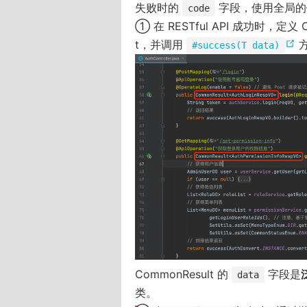
失败时的
字段，使用全局的
code
① 在 RESTful API 成功时，定义 
(
t，并调用
#success(T data)
o
p
e
n
s
n
e
w
w
i
n
d
CommonResult 的
字段是
data
o
类。
w