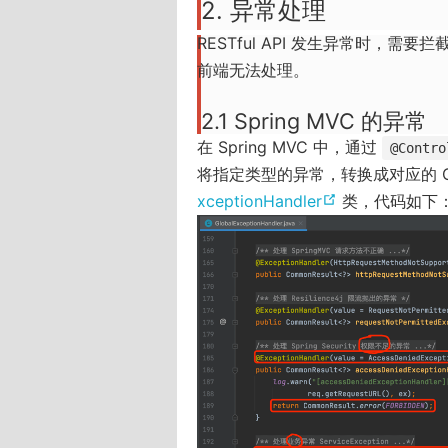
2. 异常处理
RESTful API 发生异常时，需要拦截
前端无法处理。
2.1 Spring MVC 的异常
在 Spring MVC 中，通过
@Contro
将指定类型的异常，转换成对应的 Co
(
xceptionHandler
类，代码如下
o
p
e
n
s
n
e
w
w