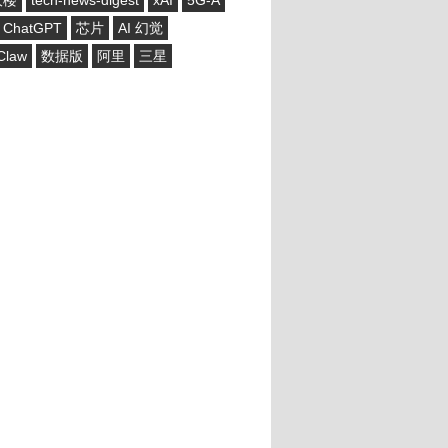
大楼
tech-news-digest
xAI
5G-A
ChatGPT
芯片
AI 幻觉
Claw
数据版
阿里
三星