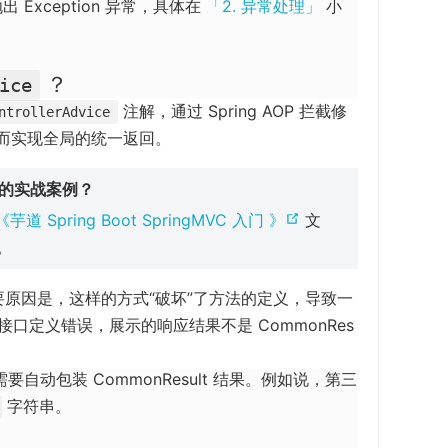
抛出 Exception 异常，具体在
「2. 异常处理」
小
？
ice
注解，通过 Spring AOP 拦截修
ntrollerAdvice
果，从而实现全局的统一返回。
 注解的实战案例？
(
《芋道 Spring Boot SpringMVC 入门 》
文
o
。
p
原因是，这样的方式“破坏”了方法的定义，导致一
e
 接口定义错误，展示的响应结果不是 CommonRes
n
s
不需要自动包装 CommonResult 结果。例如说，第三
n
字符串。
e
w