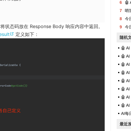
6
🤖
e
7
哨
w
8
今日有
w
状态码放在 Response Body 响应内容中返回。
9
今日
i
(
sult
定义如下：
随机
n
o
d
🤖 
p
o
🤖 A
e
w
🤖 
n
)
🤖 
s
n
🤖 
e
🤖 
w
🤖 A
w
🤖 
i
AI每
n
最近
d