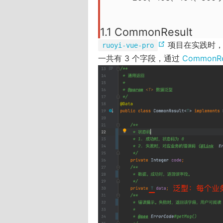
1.1 CommonResult
(
项目在实践时，将
ruoyi-vue-pro
o
一共有 3 个字段，通过
CommonRe
p
e
n
s
n
e
w
w
i
n
d
o