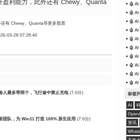
升盈利能力，此外还有 Chewy、Quanta
🤖 
🤖 
🤖 
有 Chewy、Quanta等更多股票
🤖 
026-03-28 07:28:40
🤖 
🤖 
🤖 
🤖 
🤖 
🤖 
每人最多带两个，飞行途中禁止充电
(7.0分)
标签
AI
Open
队，为 Win11 打造 100% 原生应用
(7.0分)
资讯
What