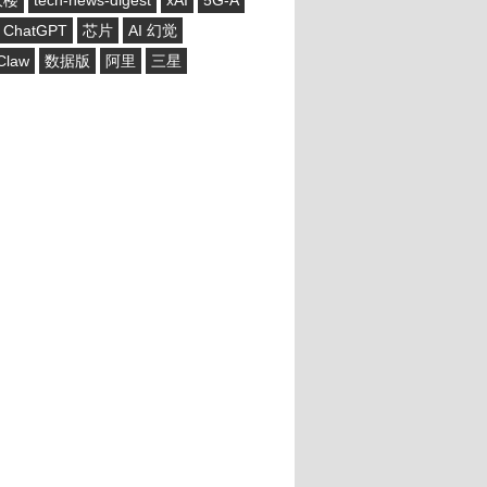
大楼
tech-news-digest
xAI
5G-A
ChatGPT
芯片
AI 幻觉
Claw
数据版
阿里
三星