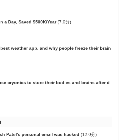
in a Day, Saved $500K/Year
(7.0分)
 best weather app, and why people freeze their brain
e cryonics to store their bodies and brains after d
h
sh Patel's personal email was hacked
(12.0分)