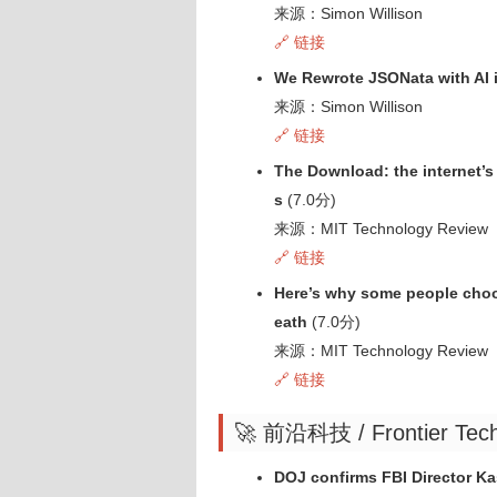
来源：Simon Willison
🔗 链接
We Rewrote JSONata with AI 
来源：Simon Willison
🔗 链接
The Download: the internet’s
s
(7.0分)
来源：MIT Technology Review
🔗 链接
Here’s why some people choos
eath
(7.0分)
来源：MIT Technology Review
🔗 链接
🚀 前沿科技 / Frontier Tec
DOJ confirms FBI Director Ka