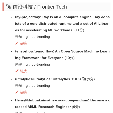
🚀 前沿科技 / Frontier Tech
ray-project/ray: Ray is an AI compute engine. Ray cons
ists of a core distributed runtime and a set of AI Librari
es for accelerating ML workloads.
(11分)
来源：github-trending
🔗 链接
tensorflow/tensorflow: An Open Source Machine Learn
ing Framework for Everyone
(10分)
来源：github-trending
🔗 链接
ultralytics/ultralytics: Ultralytics YOLO 🚀
(9分)
来源：github-trending
🔗 链接
HenryNdubuaku/maths-cs-ai-compendium: Become a c
racked AI/ML Research Engineer
(9分)