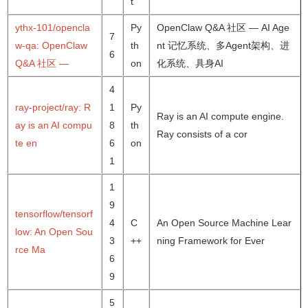
t
ythx-101/opencla
Py
OpenClaw Q&A 社区 — AI Age
7
w-qa: OpenClaw
th
nt 记忆系统、多Agent架构、进
6
Q&A 社区 —
on
化系统、具身AI
4
ray-project/ray: R
1
Py
Ray is an AI compute engine.
ay is an AI compu
8
th
Ray consists of a cor
te en
6
on
1
1
9
tensorflow/tensorf
4
C
An Open Source Machine Lear
low: An Open Sou
3
++
ning Framework for Ever
rce Ma
6
9
5