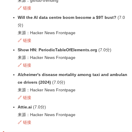
来源：github-trending
🔗 链接
Will the AI data centre boom become a $9T bust?
(7.0
分)
来源：Hacker News Frontpage
🔗 链接
Show HN: PeriodicTableOfElements.org
(7.0分)
来源：Hacker News Frontpage
🔗 链接
Alzheimer's disease mortality among taxi and ambulan
ce drivers (2024)
(7.0分)
来源：Hacker News Frontpage
🔗 链接
Attie.ai
(7.0分)
来源：Hacker News Frontpage
🔗 链接