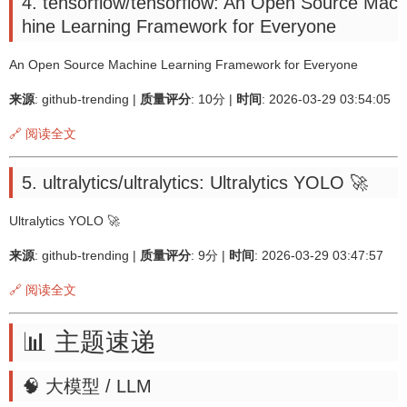
4. tensorflow/tensorflow: An Open Source Mac
hine Learning Framework for Everyone
An Open Source Machine Learning Framework for Everyone
来源
: github-trending |
质量评分
: 10分 |
时间
: 2026-03-29 03:54:05
🔗 阅读全文
5. ultralytics/ultralytics: Ultralytics YOLO 🚀
Ultralytics YOLO 🚀
来源
: github-trending |
质量评分
: 9分 |
时间
: 2026-03-29 03:47:57
🔗 阅读全文
📊 主题速递
🧠 大模型 / LLM