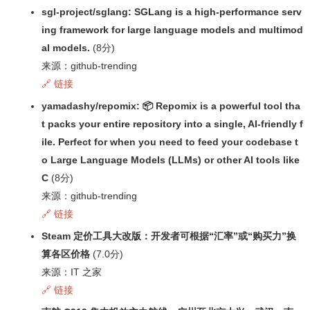
sgl-project/sglang: SGLang is a high-performance serv
ing framework for large language models and multimod
al models.
(8分)
来源：github-trending
🔗 链接
yamadashy/repomix: 📦 Repomix is a powerful tool tha
t packs your entire repository into a single, AI-friendly f
ile. Perfect for when you need to feed your codebase t
o Large Language Models (LLMs) or other AI tools like
C
(8分)
来源：github-trending
🔗 链接
Steam 定价工具大改版：开发者可根据“汇率”或“购买力”换
算各区价格
(7.0分)
来源：IT 之家
🔗 链接