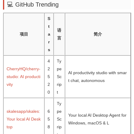
💻 GitHub Trending
S
t
语
项目
a
简介
言
r
s
4
Ty
CherryHQ/cherry-
2
pe
AI productivity studio with smar
studio: AI producti
5
Sc
t chat, autonomous
vity
2
rip
0
t
Ty
skalesapp/skales:
6
pe
Your local AI Desktop Agent for
Your local AI Desk
5
Sc
Windows, macOS & L
top
8
rip