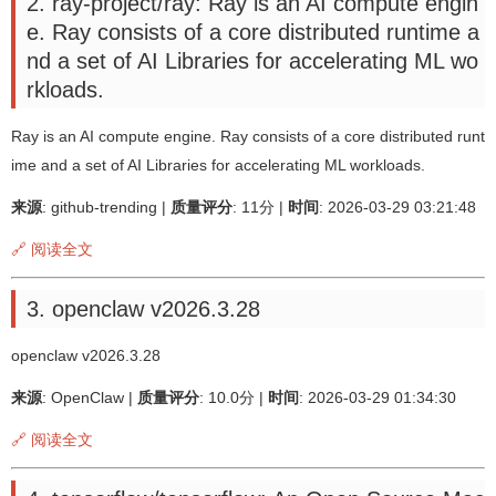
2. ray-project/ray: Ray is an AI compute engin
e. Ray consists of a core distributed runtime a
nd a set of AI Libraries for accelerating ML wo
rkloads.
Ray is an AI compute engine. Ray consists of a core distributed runt
ime and a set of AI Libraries for accelerating ML workloads.
来源
: github-trending |
质量评分
: 11分 |
时间
: 2026-03-29 03:21:48
🔗 阅读全文
3. openclaw v2026.3.28
openclaw v2026.3.28
来源
: OpenClaw |
质量评分
: 10.0分 |
时间
: 2026-03-29 01:34:30
🔗 阅读全文