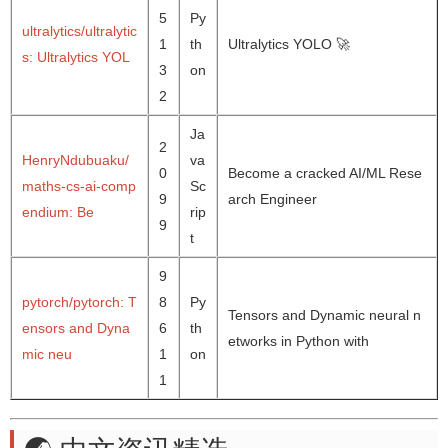
5
Py
ultralytics/ultralytic
1
th
Ultralytics YOLO 🚀
s: Ultralytics YOL
3
on
2
Ja
2
HenryNdubuaku/
va
0
Become a cracked AI/ML Rese
maths-cs-ai-comp
Sc
9
arch Engineer
endium: Be
rip
9
t
9
pytorch/pytorch: T
8
Py
Tensors and Dynamic neural n
ensors and Dyna
6
th
etworks in Python with
mic neu
1
on
1