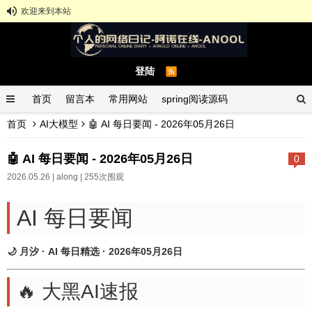
欢迎来到本站
登陆
首页
留言本
常用网站
spring阅读源码
首页
AI大模型
🤖 AI 每日要闻 - 2026年05月26日
spring示例demo
GitHub中文排行榜
🤖 AI 每日要闻 - 2026年05月26日
0
2026.05.26 |
along
| 255次围观
AI 每日要闻
🌙 月汐 · AI 每日精选 · 2026年05月26日
🔥 大黑AI速报