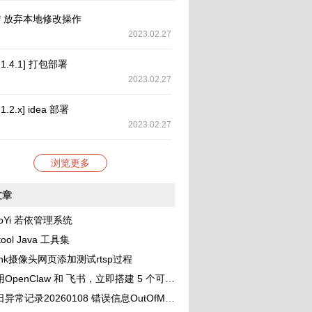
it** 放弃本地修改操作
2023.02.27
y 1.4.1] 打包部署
2023.02.27
 1.2.x] idea 部署
2023.02.27
浏览更多
文章
oYi 若依管理系统
tool Java 工具集
link摄像头网页添加测试rtsp过程
OpenClaw 和 飞书，立即搭建 5 个可协作的 AI 助理团队
录20260108 错误信息OutOfMemoryError: unable to create new native thread