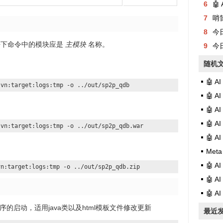
6
🤖
7
哨
8
今日有
块下命令中的模块应是
主模块
名称。
9
今日
随机
🤖 
svn:target:logs:tmp -o ../out/sp2p_qdb
🤖 
🤖 
🤖 
svn:target:logs:tmp -o ../out/sp2p_qdb.war
🤖 
Meta
🤖 
vn:target:logs:tmp -o ../out/sp2p_qdb.zip
🤖 
🤖 
序的启动，适用java类以及html模板文件修改更新
最近