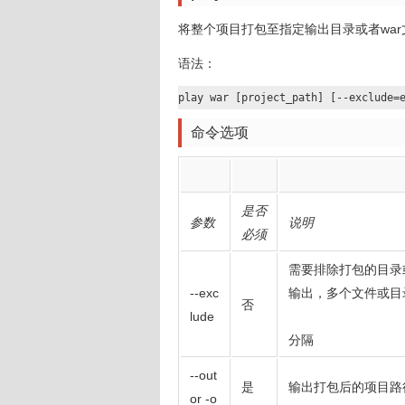
将整个项目打包至指定输出目录或者wa
语法：
play war [project_path] [--exclude=
命令选项
是否
参数
说明
必须
需要排除打包的目录
--exc
输出，多个文件或目
否
lude
分隔
--out
是
输出打包后的项目路
or -o