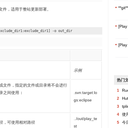
**g
r文件，适用于整站更新部署。
[Pla
exclude_dir1:exclude_dir1] -o out_dir
[Play
示例
热门
或文件，指定的文件或目录将不会进行
1
Ru
录之间使用
:
.svn:target:lo
2
Hu
gs:eclipse
3
tp
4
使用
../out/play_te
径，可使用相对路径
5
今日异常记
st