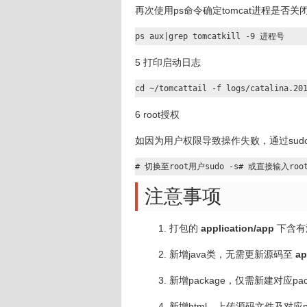
再次使用ps命令确定tomcat进程是否关
ps aux|grep tomcatkill -9 进程号
5 打印启动日志
cd ~/tomcattail -f logs/catalina.20
6 root授权
如因为用户权限导致操作失败，通过sudo
# 切换至root用户sudo -s# 或直接输
注意事项
打包的
application/app
下含有
新增java类，无需更新源码至
ap
新增package，仅需新建对应p
新增html，上传源码文件及对应