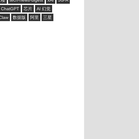
大楼
tech-news-digest
xAI
5G-A
ChatGPT
芯片
AI 幻觉
Claw
数据版
阿里
三星