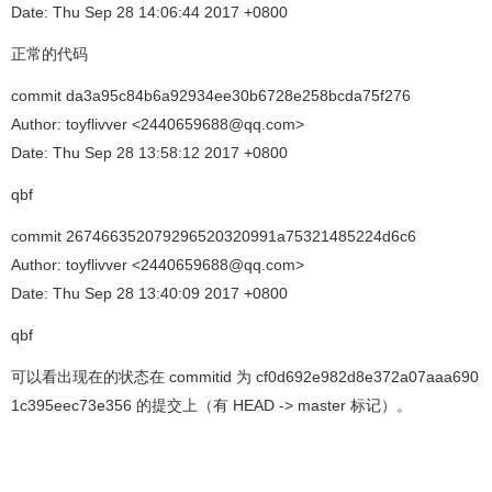
Date: Thu Sep 28 14:06:44 2017 +0800
正常的代码
commit da3a95c84b6a92934ee30b6728e258bcda75f276
Author: toyflivver <2440659688@qq.com>
Date: Thu Sep 28 13:58:12 2017 +0800
qbf
commit 267466352079296520320991a75321485224d6c6
Author: toyflivver <2440659688@qq.com>
Date: Thu Sep 28 13:40:09 2017 +0800
qbf
可以看出现在的状态在 commitid 为 cf0d692e982d8e372a07aaa690
1c395eec73e356 的提交上（有 HEAD -> master 标记）。