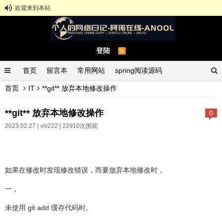
欢迎来到本站
登陆
首页
留言本
常用网站
spring阅读源码
首页
IT
**git** 放弃本地修改操作
spring示例demo
GitHub中文排行榜
**git** 放弃本地修改操作
0
2023.02.27 |
vix222
| 22910次围观
如果在修改时发现修改错误，而要放弃本地修改时，
一，
未使用 git add 缓存代码时。