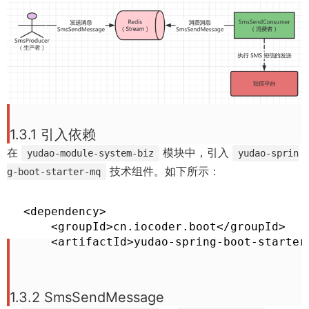
)
1.3.1 引入依赖
在
模块中，引入
yudao-module-system-biz
yudao-sprin
技术组件。如下所示：
g-boot-starter-mq
<dependency>

    <groupId>cn.iocoder.boot</groupId>

    <artifactId>yudao-spring-boot-starter
1.3.2 SmsSendMessage