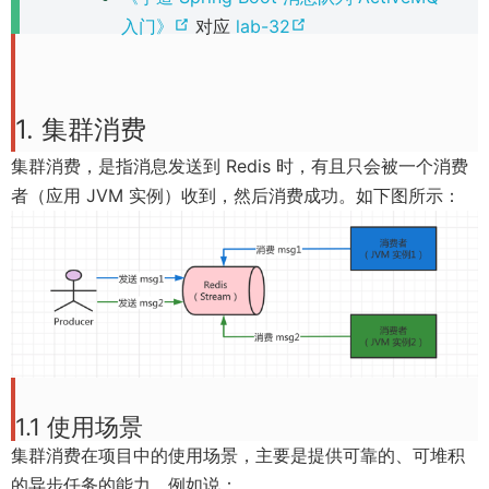
p
p
e
e
(
(
入门》
对应
lab-32
s
s
e
e
w
w
o
o
n
n
n
n
w
w
p
p
e
e
s
s
i
i
e
e
w
w
1. 集群消费
n
n
n
n
n
n
w
w
e
e
d
d
集群消费，是指消息发送到 Redis 时，有且只会被一个消费
s
s
i
i
w
w
o
o
者（应用 JVM 实例）收到，然后消费成功。如下图所示：
n
n
n
n
w
w
w
w
e
e
d
d
i
i
)
)
w
w
o
o
n
n
w
w
w
w
d
d
i
i
)
)
o
o
n
n
w
w
d
d
)
)
o
o
1.1 使用场景
w
w
集群消费在项目中的使用场景，主要是提供可靠的、可堆积
)
)
的异步任务的能力。例如说：