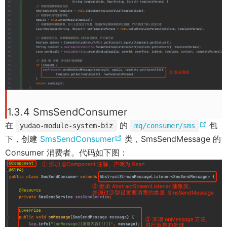
)
)
1.3.4 SmsSendConsumer
(
在
的
包
yudao-module-system-biz
mq/consumer/sms
(
o
下，创建
SmsSendConsumer
类，SmsSendMessage 的
o
p
Consumer 消费者。代码如下图：
p
e
e
n
n
s
s
n
n
e