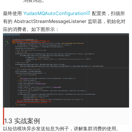
n
w
e
n
p
e
)
n
s
(
最终使用
YudaoMQAutoConfiguration
配置类，扫描所
e
w
s
n
o
有的 AbstractStreamMessageListener 监听器，初始化对
n
w
n
e
p
应的消费者。如下图所示：
s
i
e
w
e
n
n
w
w
n
e
d
w
i
s
w
o
i
n
n
w
w
n
d
e
i
)
d
o
w
n
o
w
w
d
w
)
i
o
)
n
w
d
)
o
1.3 实战案例
w
以短信模块异步发送短息为例子，讲解集群消费的使用。