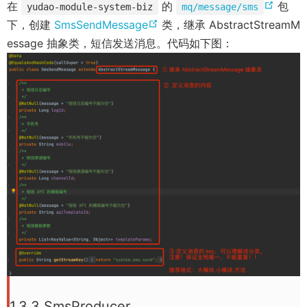
(
在
的
包
yudao-module-system-biz
mq/message/sms
(
o
下，创建
SmsSendMessage
类，继承 AbstractStreamM
o
p
essage 抽象类，短信发送消息。代码如下图：
p
e
e
n
n
s
s
n
n
e
e
w
w
w
w
i
i
n
n
d
d
o
o
w
w
)
)
1.3.3 SmsProducer