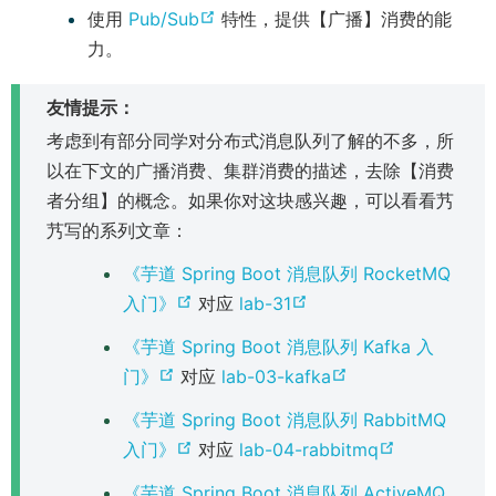
o
(
使用
Pub/Sub
特性，提供【广播】消费的能
n
p
o
力。
s
e
p
n
n
友情提示：
e
e
s
n
w
考虑到有部分同学对分布式消息队列了解的不多，所
n
s
w
以在下文的广播消费、集群消费的描述，去除【消费
e
n
i
者分组】的概念。如果你对这块感兴趣，可以看看艿
w
e
n
艿写的系列文章：
w
w
d
i
《芋道 Spring Boot 消息队列 RocketMQ
w
o
(
(
n
入门》
对应
lab-31
i
w
o
o
d
n
《芋道 Spring Boot 消息队列 Kafka 入
)
p
p
o
(
(
d
门》
对应
lab-03-kafka
e
e
w
o
o
o
《芋道 Spring Boot 消息队列 RabbitMQ
n
n
)
p
p
w
(
(
入门》
对应
lab-04-rabbitmq
s
s
e
e
)
o
o
n
n
《芋道 Spring Boot 消息队列 ActiveMQ
n
n