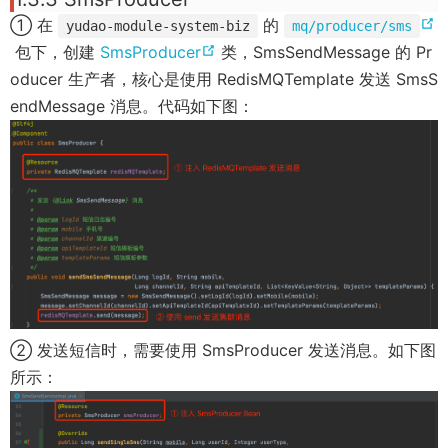
① 在
的
yudao-module-system-biz
mq/producer/sms
(
(
包下，创建
SmsProducer
类，SmsSendMessage 的 Pr
o
o
oducer 生产者，核心是使用 RedisMQTemplate 发送 SmsS
p
p
endMessage 消息。代码如下图：
e
e
n
n
s
s
n
n
e
e
w
w
w
w
i
i
n
n
② 发送短信时，需要使用 SmsProducer 发送消息。如下图
d
d
所示：
o
o
w
w