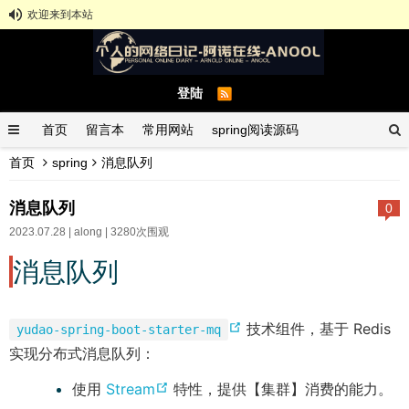
欢迎来到本站
登陆
首页
留言本
常用网站
spring阅读源码
首页
spring
消息队列
spring示例demo
GitHub中文排行榜
消息队列
0
2023.07.28 |
along
| 3280次围观
消息队列
(
技术组件，基于 Redis
yudao-spring-boot-starter-mq
o
实现分布式消息队列：
p
(
使用
Stream
特性，提供【集群】消费的能力。
e