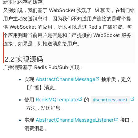
新本地内存的缓存。
又例如说，我们基于 WebSocket 实现了 IM 聊天，在我们给
用户主动发送消息时，因为我们不知道用户连接的是哪个提
供 WebSocket 的应用，所以可以通过 Redis 广播消费。每
个应用判断当前用户是否是和自己提供的 WebSocket 服务
连接，如果是，则推送消息给用户。
2.2 实现源码
广播消费基于 Redis Pub/Sub 实现：
(
实现
AbstractChannelMessage
抽象类，定义
o
【广播】消息。
p
(
使用
RedisMQTemplate
的
#send(message)
e
(
o
方法，发送消息。
n
o
p
(
实现
AbstractChannelMessageListener
接口，
s
p
e
o
消费消息。
n
e
n
p
e