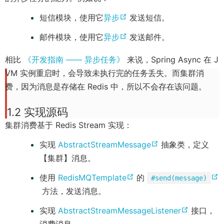
(
短信模块，使用它
异步
发送短信。
o
(
邮件模块，使用它
异步
发送邮件。
p
o
e
相比
《开发指南 —— 异步任务》
来说，Spring Async 在 J
p
n
VM 实例重启时，会导致未执行完的任务丢失。而集群消
e
s
费，因为消息是存储在 Redis 中，所以不会存在该问题。
n
n
s
1.2 实现源码
e
n
集群消费基于 Redis Stream 实现：
w
e
w
(
实现
AbstractStreamMessage
w
抽象类，定义
i
o
【集群】消息。
w
n
p
i
(
使用
RedisMQTemplate
的
d
#send(message)
e
n
(
o
方法，发送消息。
o
n
d
o
p
w
(
实现
AbstractStreamMessageListener
接口，
s
o
p
e
)
o
消费消息。