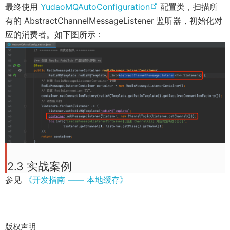
n
s
(
最终使用
YudaoMQAutoConfiguration
配置类，扫描所
e
w
s
n
o
有的 AbstractChannelMessageListener 监听器，初始化对
n
w
n
e
p
应的消费者。如下图所示：
s
i
e
w
e
n
n
w
w
n
e
d
w
i
s
w
o
i
n
n
w
w
n
d
e
i
)
d
o
w
n
o
w
w
d
w
)
i
o
)
n
w
2.3 实战案例
d
)
参见
《开发指南 —— 本地缓存》
o
w
)
版权声明